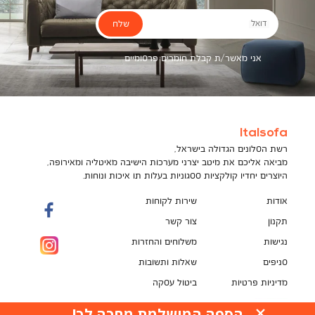
שלח
דואל
אני מאשר/ת קבלת חומרים פרסומיים
Italsofa
רשת הסלונים הגדולה בישראל,
מביאה אליכם את מיטב יצרני מערכות הישיבה מאיטליה ומאירופה,
היוצרים יחדיו קולקציות ססגוניות בעלות תו איכות ונוחות.
אודות
שירות לקוחות
תקנון
צור קשר
נגישות
משלוחים והחזרות
סניפים
שאלות ותשובות
מדיניות פרטיות
ביטול עסקה
תקנון מועדון לקוחות
הספה המושלמת מחכה לך!