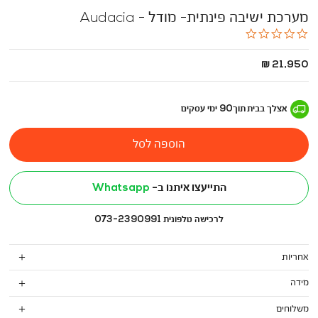
מערכת ישיבה פינתית- מודל - Audacia
0.0
star
rating
החל
21,950 ₪
מ
-
אצלך בבית
תוך
90
ימי עסקים
הוספה לסל
התייעצו איתנו ב-
Whatsapp
לרכישה טלפונית 073-2390991
אחריות
מידה
משלוחים