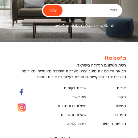
שלח
דואל
אני מאשר/ת קבלת חומרים פרסומיים
Italsofa
רשת הסלונים הגדולה בישראל,
מביאה אליכם את מיטב יצרני מערכות הישיבה מאיטליה ומאירופה,
היוצרים יחדיו קולקציות ססגוניות בעלות תו איכות ונוחות.
אודות
שירות לקוחות
תקנון
צור קשר
נגישות
משלוחים והחזרות
סניפים
שאלות ותשובות
מדיניות פרטיות
ביטול עסקה
תקנון מועדון לקוחות
הספה המושלמת מחכה לך!