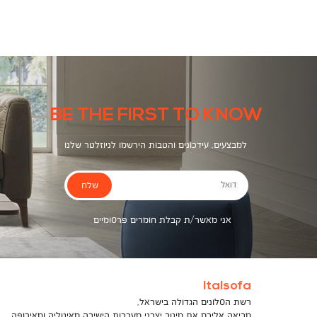
צבעים
BE THE FIRST TO KNOW
למבצעים, עידכונים והטבות הירשמו לניוזלטר שלנו
שלח
דואל
אני מאשר/ת קבלת חומרים פרסומיים
Italsofa
רשת הסלונים הגדולה בישראל,
מביאה אליכם את מיטב יצרני מערכות הישיבה מאיטליה ומאירופה,