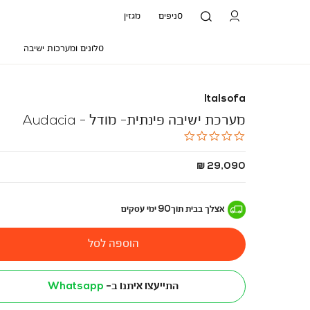
סניפים
מגזין
סלונים ומערכות ישיבה
Italsofa
מערכת ישיבה פינתית- מודל - Audacia
0.0
star
rating
החל
29,090 ₪
מ
-
אצלך בבית
תוך
90
ימי עסקים
הוספה לסל
התייעצו איתנו ב-
Whatsapp