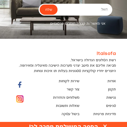
שלח
דואל
אני מאשר/ת קבלת חומרים פרסומיים
Italsofa
רשת הסלונים הגדולה בישראל,
מביאה אליכם את מיטב יצרני מערכות הישיבה מאיטליה ומאירופה,
היוצרים יחדיו קולקציות ססגוניות בעלות תו איכות ונוחות.
אודות
שירות לקוחות
תקנון
צור קשר
נגישות
משלוחים והחזרות
סניפים
שאלות ותשובות
מדיניות פרטיות
ביטול עסקה
תקנון מועדון לקוחות
הספה המושלמת מחכה לך!