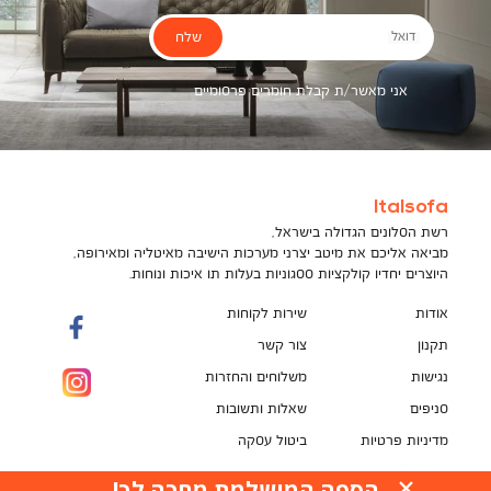
שלח
דואל
אני מאשר/ת קבלת חומרים פרסומיים
Italsofa
רשת הסלונים הגדולה בישראל,
מביאה אליכם את מיטב יצרני מערכות הישיבה מאיטליה ומאירופה,
היוצרים יחדיו קולקציות ססגוניות בעלות תו איכות ונוחות.
אודות
שירות לקוחות
תקנון
צור קשר
נגישות
משלוחים והחזרות
סניפים
שאלות ותשובות
מדיניות פרטיות
ביטול עסקה
תקנון מועדון לקוחות
הספה המושלמת מחכה לך!