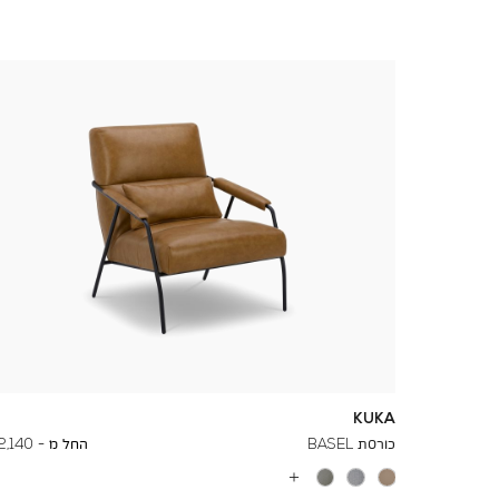
KUKA
To
3,350 ₪
כורסת BASEL
החל מ -
2,140 ₪
עוד