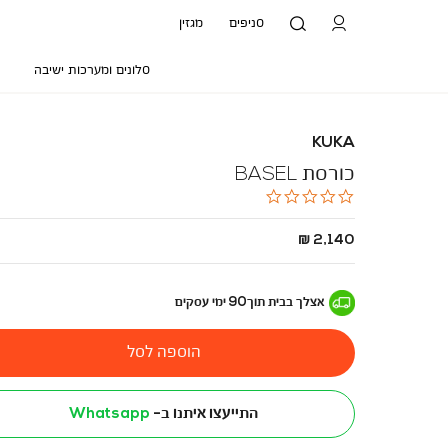
סניפים
מגזין
סלונים ומערכות ישיבה
KUKA
כורסת BASEL
0.0
star
rating
החל
2,140 ₪
מ
-
אצלך בבית
תוך
90
ימי עסקים
הוספה לסל
התייעצו איתנו ב-
Whatsapp