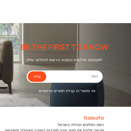
צבעים
BE THE FIRST TO KNOW
למבצעים, עידכונים והטבות הירשמו לניוזלטר שלנו
שלח
דואל
אני מאשר/ת קבלת חומרים פרסומיים
Italsofa
רשת הסלונים הגדולה בישראל,
מביאה אליכם את מיטב יצרני מערכות הישיבה מאיטליה ומאירופה,