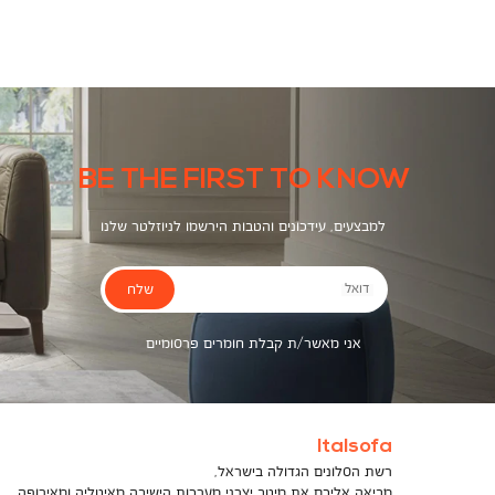
צבעים
BE THE FIRST TO KNOW
למבצעים, עידכונים והטבות הירשמו לניוזלטר שלנו
שלח
דואל
אני מאשר/ת קבלת חומרים פרסומיים
Italsofa
רשת הסלונים הגדולה בישראל,
מביאה אליכם את מיטב יצרני מערכות הישיבה מאיטליה ומאירופה,