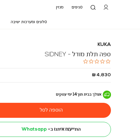
סניפים
מגזין
סלונים ומערכות ישיבה
KUKA
ספה תלת מודל - SIDNEY
0.0
star
rating
החל
4,830 ₪
מ
-
אצלך בבית
תוך
14
ימי עסקים
הוספה לסל
התייעצו איתנו ב-
Whatsapp