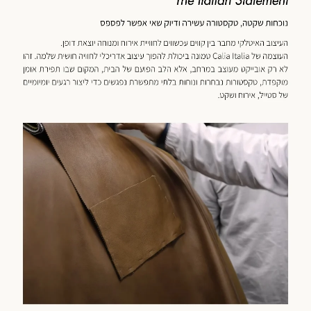
מוד
וצר
(59