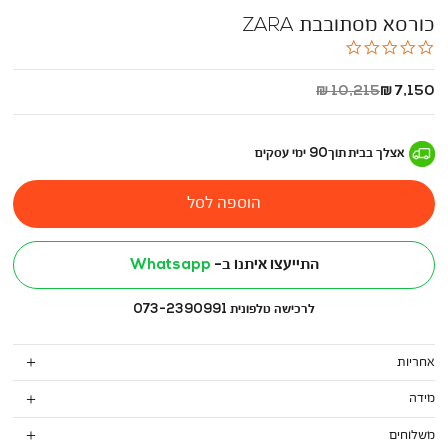
כורסא מסתובבת ZARA
0.0
star
rating
החל
מחיר
10,215 ₪
7,150 ₪
מ
רגיל
-
אצלך בבית
תוך
90
ימי עסקים
הוספה לסל
התייעצו איתנו ב-
Whatsapp
לרכישה טלפונית 073-2390991
אחריות
מידה
משלוחים