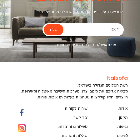
למבצעים, עידכונים והטבות הירשמו לניוזלטר שלנו
שלח
דואל
אני מאשר/ת קבלת חומרים פרסומיים
Italsofa
רשת הסלונים הגדולה בישראל,
מביאה אליכם את מיטב יצרני מערכות הישיבה מאיטליה ומאירופה,
היוצרים יחדיו קולקציות ססגוניות בעלות תו איכות ונוחות.
אודות
שירות לקוחות
תקנון
צור קשר
נגישות
משלוחים והחזרות
סניפים
שאלות ותשובות