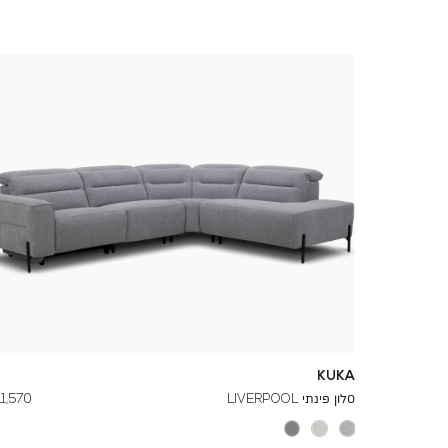
KUKA
החל
סלון פינתי LIVERPOOL
11,570 ₪
מ
-