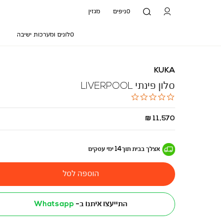
סניפים
מגזין
סלונים ומערכות ישיבה
KUKA
סלון פינתי LIVERPOOL
0.0
star
rating
החל
11,570 ₪
מ
-
אצלך בבית
תוך
14
ימי עסקים
הוספה לסל
התייעצו איתנו ב-
Whatsapp