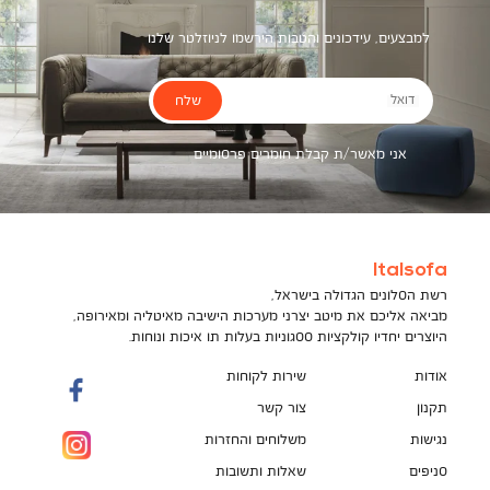
למבצעים, עידכונים והטבות הירשמו לניוזלטר שלנו
שלח
דואל
אני מאשר/ת קבלת חומרים פרסומיים
Italsofa
רשת הסלונים הגדולה בישראל,
מביאה אליכם את מיטב יצרני מערכות הישיבה מאיטליה ומאירופה,
היוצרים יחדיו קולקציות ססגוניות בעלות תו איכות ונוחות.
אודות
שירות לקוחות
תקנון
צור קשר
נגישות
משלוחים והחזרות
סניפים
שאלות ותשובות