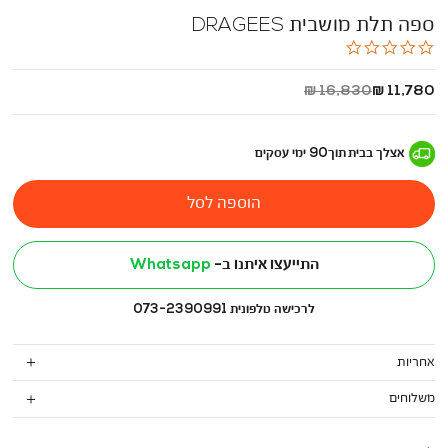
ספה תלת מושבית DRAGEES
0.0
star
rating
החל
מחיר
16,830 ₪
11,780 ₪
מ
רגיל
-
אצלך בבית
תוך
90
ימי עסקים
הוספה לסל
התייעצו איתנו ב-
Whatsapp
לרכישה טלפונית 073-2390991
אחריות
משלוחים