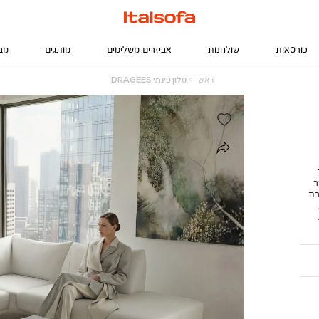
כורסאות
שולחנות
אביזרים משלימים
מותגים
מב
ראשי
סלון
ראשי
סלון פינתי DRAGEES
פינתי
DRAGEES
ר
רת