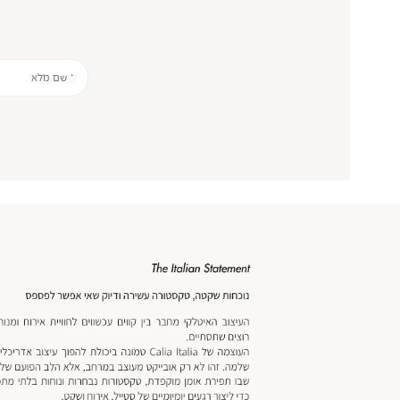
* שם מלא
אנר
כנולוגיה
מוד
וצר