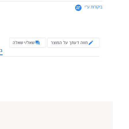
ביקורות ע"י
חווה דעתך על המוצר
שאל/י שאלה