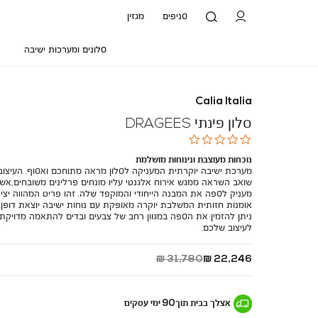
סניפים
מגזין
סלונים ומערכות ישיבה
Calia Italia
סלון פינתי DRAGEES
0.0
star
נוכחות מעוצבת ונינוחות מושלמת
rating
מערכת ישיבה יוקרתית המעניקה לסלון מראה מתוחכם ואסוף. העיצוב
שואב השראה ממגש אירוח אלגנטי עליו מונחים פרלינים משובחים,אש
מעניק לספה את המבנה הייחודי והמוקפד שלה. זהו פריט המהווה יצי
אומנות חזותית המשלבת יוקרה מאופקת עם נוחות ישיבה יוצאת דופן.
ניתן להזמין את הספה במגוון רחב של צבעים ובדים להתאמה מדויקת
לעיצוב שלכם.
החל
מחיר
31,780 ₪
22,246 ₪
מ
רגיל
-
אצלך בבית
תוך
90
ימי עסקים