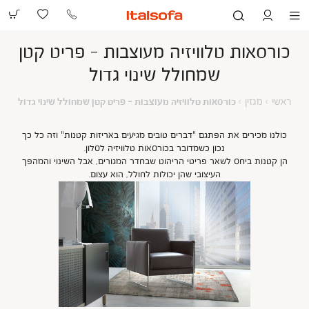
073-
2390991
כורסאות טלוויזיה מעוצבות - פריט קטן
שמחולל שינוי גדול
ראשי
מגזין
כורסא
ראשי
מגזין
כורסאות טלוויזיה מעוצבות - פריט קטן שמחולל שינוי גדול
טלוויז
מעוצב
-
כולנו מכירים את הפתגם "דברים טובים מגיעים באריזות קטנות" וזה כל כך
פריט
נכון כשמדובר בכורסאות טלוויזיה לסלון.
קטן
הן קטנות ביחס לשאר פריטי הריהוט שבחדר המגורים, אבל השינוי והמהפך
שמחו
העיצובי שהן יכולות לחולל, הוא עצום.
שינוי
גדול