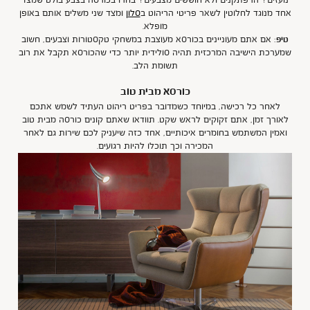
נועזים? הרפתקנים ולא חוששים מצבעים? בחרו בכורסה בצבע בולט שמצד
אחד מנוגד לחלוטין לשאר פריטי הריהוט ב
סלון
ומצד שני משלים אותם באופן
מופלא.
טיפ
:
אם אתם מעוניינים בכורסא מעוצבת במשחקי טקסטורות וצבעים, חשוב
שמערכת הישיבה המרכזית תהיה סולידית יותר כדי שהכורסא תקבל את רוב
תשומת הלב.
כורסא מבית טוב
לאחר כל רכישה, במיוחד כשמדובר בפריט ריהוט העתיד לשמש אתכם
לאורך זמן, אתם זקוקים לראש שקט. תוודאו שאתם קונים כורסה מבית טוב
ואמין המשתמש בחומרים איכותיים, אחד כזה שיעניק לכם שירות גם לאחר
המכירה וכך תוכלו להיות רגועים.