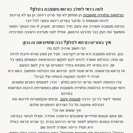
למה כדאי לשלב כורסא מעוצבת בסלון?
כורסאות טלוויזיה מעוצבות
הן ממזמן לא עוד פריט ריהוט, הן גם לא צריכות
להיות מגושמת כי מדובר בפריט ריהוט עיצובי לכל דבר.
כורסא מעוצבת תשדרג את עיצוב חדר המגורים, תעניק לו את הטאץ' הסופי
ותמשוך את העין כבר מהרגע הראשון, אפילו לפני מערכת הישיבה המרכזית.
איך בוחרים כורסא לסלון? ככה עושים את זה נכון:
הכי חשוב שיהיה לכם נוח
נכון, כורסא מעוצבת היא פריט דקורטיבי, אבל אין ספק שהיא חייבת להיות
גם נוחה. הכורסא אמורה להיות לכם למקום ההתרווחות המושלם בסוף כל
יום, היא בוודאי לא נמצאת בחדר המגורים אך ורק לשם העיצוב.
אז בראש ובראשונה, וודאו שנוח לכם, תרגישו את הכורסה ותחשבו, האם היא
תהיה לי לפינה השקטה והנוחה שלי בבית?
צרו התאמה לשאר פריטי הריהוט בסלון - זכרו, לפעמים הפכים נמשכים
היופי שבבחירת כורסאות טלוויזיה מעוצבות טמון באפשרויות הרבות הפרושות
בפניכם.
אפשר ליצור כל כך הרבה
סגנונות עיצוב
, צבעים וטקסטורות ולרכוש את
הכורסא שתענה על כל הצרכים העיצוביים שלכם.
איך עושים את זה?
אם אתם אנשים סולידיים שאוהבים הרמוניה אחידה, תוכלו לבחור בכורסה
מרופדת בגוונים הדומים לשאר פריטי הריהוט בבית, כך שהיא תראה כאילו
היא תמיד הייתה אמורה להיות שם.