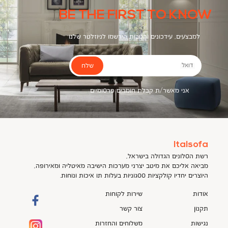
BE THE FIRST TO KNOW
למבצעים, עידכונים והטבות הירשמו לניוזלטר שלנו
שלח
דואל
אני מאשר/ת קבלת חומרים פרסומיים
Italsofa
רשת הסלונים הגדולה בישראל,
מביאה אליכם את מיטב יצרני מערכות הישיבה מאיטליה ומאירופה,
היוצרים יחדיו קולקציות ססגוניות בעלות תו איכות ונוחות.
אודות
שירות לקוחות
תקנון
צור קשר
נגישות
משלוחים והחזרות