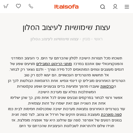
073-
2390991
עצות שימושיות לעיצוב הסלון
ראשי
מגזין
עצות
ראשי
מגזין
עצות שימושיות לעיצוב הסלון
שימושיות
לעיצוב
הסלון
תשכחו מכל תצורות הישיבה לסלון שהכרתם עד היום, כי העיצוב המודרני
והפונקציונאלי שם אתכם במרכז.
מותגי הריהוט המובילים
מציעים שפע של
דגמים מעוצבים ונוחים המותאמים לכל מידה וצורך - ולכם נשאר רק לבחור.
אל תחששו מהטרנדים העכשוויים, הם יעשו לכם רק טוב
הטרנדים האחרונים מובילים קו דינמי וגמיש. אחת הדוגמאות הבולטות לכך הן
ה
כורסאות
שעברו מהפך ומציעות בדים צבעוניים ושפע טקסטורות
המשתלבות נפלא עם מערכת הישיבה.
אפשר ורצוי לבחור במרקמים וצבעים שונים לכל אחת מהן, כך שהן ישלימו
אחת את השנייה ועם זאת ישמרו על זהות עצמאית.
עוד בטרנדים האחרונים נמצאות מערכות ישיבה שמכניסות חמימות לבית כמו
ספה מאורכת
מעוצבת בגוונים חזקים של חרדל או צהוב, לצד ספה זוגית
בגוונים רגועים של אפרפר. ספה עם שזלונג היא עוד אופציה מומלצת, אז
תגידו שלום ולהתראות לשבלונות העיצוביות שהכרתם עד היום.