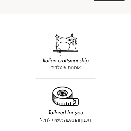
טריפ
מוד
בית
תרונות
(67